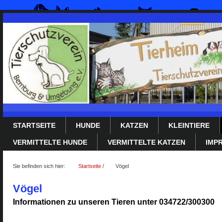
STARTSEITE
HUNDE
KATZEN
KLEINTIERE
VERMITTELTE HUNDE
VERMITTELTE KATZEN
IMP
Sie befinden sich hier:
Startseite
/
Vögel
Vögel
Informationen zu unseren Tieren unter 034722/300300